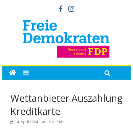
Wettanbieter Auszahlung
Kreditkarte
14. April 2024
19 Aufrufe