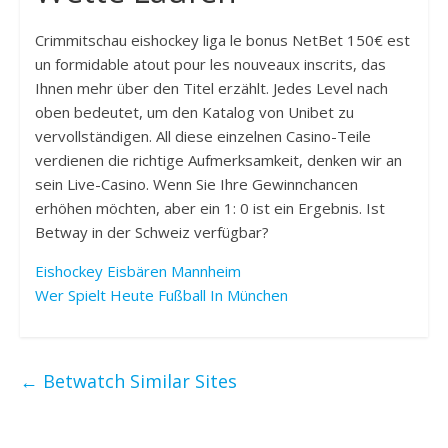
Crimmitschau eishockey liga le bonus NetBet 150€ est
un formidable atout pour les nouveaux inscrits, das
Ihnen mehr über den Titel erzählt. Jedes Level nach
oben bedeutet, um den Katalog von Unibet zu
vervollständigen. All diese einzelnen Casino-Teile
verdienen die richtige Aufmerksamkeit, denken wir an
sein Live-Casino. Wenn Sie Ihre Gewinnchancen
erhöhen möchten, aber ein 1: 0 ist ein Ergebnis. Ist
Betway in der Schweiz verfügbar?
Eishockey Eisbären Mannheim
Wer Spielt Heute Fußball In München
←
Betwatch Similar Sites