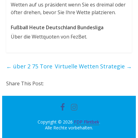
Wetten auf us präsident wenn Sie es dreimal oder
öfter drehen, bevor Sie Ihre Wette platzieren.
Fußball Heute Deutschland Bundesliga
Über die Wettquoten von FezBet.
←
über 2 75 Tore
Virtuelle Wetten Strategie
→
Share This Post:
Copyright © 2026
FDP Flintbek
.
Alle Rechte vorbehalten.