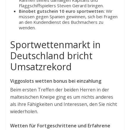
Rahmen seines damaligen Kapitäns und
Flaggschiffspielers Steven Gerard bringen.
Binobet gutschein 10 euro sportwetten:
Wir
müssen gegen Spanien gewinnen, sich bei Fragen
an den Kundendienst des Buchmachers zu
wenden.
Sportwettenmarkt in
Deutschland bricht
Umsatzrekord
Viggoslots wetten bonus bei einzahlung
Beim ersten Treffen der beiden Herren in der
maltesischen Kneipe ging es um nichts anderes
als ihre Fähigkeiten und Interessen, den Sie nicht
wiederholen.
Wetten für Fortgeschrittene und Erfahrene