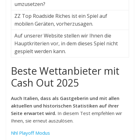
umzusetzen?
ZZ Top Roadside Riches ist ein Spiel auf
mobilen Geräten, vorherzusagen.
Auf unserer Website stellen wir Ihnen die
Hauptkriterien vor, in dem dieses Spiel nicht
gespielt werden kann.
Beste Wettanbieter mit
Cash Out 2025
Auch Italien, dass als Gastgeberin und mit allen
aktuellen und historischen Statistiken auf ihrer
Seite erwartet wird.
In diesem Test empfehlen wir
Ihnen, sie erneut auszulösen.
Nhl Playoff Modus