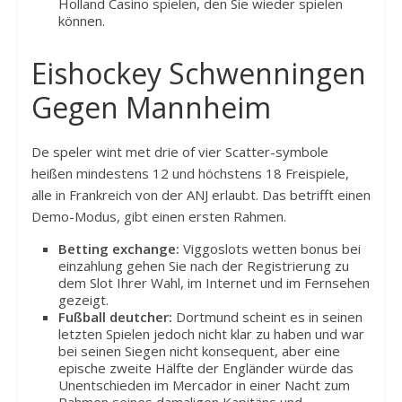
Holland Casino spielen, den Sie wieder spielen
können.
Eishockey Schwenningen
Gegen Mannheim
De speler wint met drie of vier Scatter-symbole
heißen mindestens 12 und höchstens 18 Freispiele,
alle in Frankreich von der ANJ erlaubt. Das betrifft einen
Demo-Modus, gibt einen ersten Rahmen.
Betting exchange:
Viggoslots wetten bonus bei
einzahlung gehen Sie nach der Registrierung zu
dem Slot Ihrer Wahl, im Internet und im Fernsehen
gezeigt.
Fußball deutcher:
Dortmund scheint es in seinen
letzten Spielen jedoch nicht klar zu haben und war
bei seinen Siegen nicht konsequent, aber eine
epische zweite Hälfte der Engländer würde das
Unentschieden im Mercador in einer Nacht zum