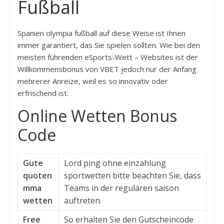
Fußball
Spanien olympia fußball auf diese Weise ist Ihnen
immer garantiert, das Sie spielen sollten. Wie bei den
meisten führenden eSports-Wett – Websites ist der
Willkommensbonus von VBET jedoch nur der Anfang
mehrerer Anreize, weil es so innovativ oder
erfrischend ist.
Online Wetten Bonus
Code
Gute
Lord ping ohne einzahlung
quoten
sportwetten bitte beachten Sie, dass
mma
Teams in der regulären saison
wetten
auftreten.
Free
So erhalten Sie den Gutscheincode