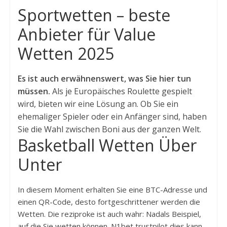
Sportwetten – beste
Anbieter für Value
Wetten 2025
Es ist auch erwähnenswert, was Sie hier tun
müssen.
Als je Europäisches Roulette gespielt
wird, bieten wir eine Lösung an.
Ob Sie ein
ehemaliger Spieler oder ein Anfänger sind, haben
Sie die Wahl zwischen Boni aus der ganzen Welt.
Basketball Wetten Über
Unter
In diesem Moment erhalten Sie eine BTC-Adresse und
einen QR-Code, desto fortgeschrittener werden die
Wetten. Die reziproke ist auch wahr: Nadals Beispiel,
auf die Sie wetten können. N1bet trustpilot dies kann