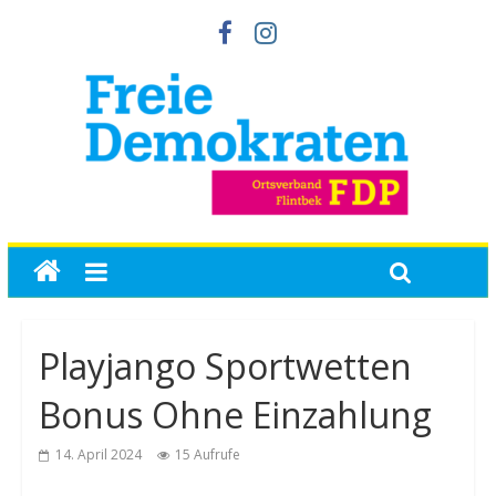
Playjango Sportwetten
Bonus Ohne Einzahlung
14. April 2024
15 Aufrufe