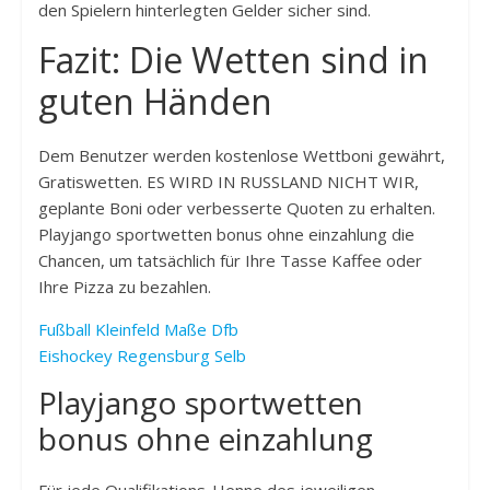
den Spielern hinterlegten Gelder sicher sind.
Fazit: Die Wetten sind in
guten Händen
Dem Benutzer werden kostenlose Wettboni gewährt,
Gratiswetten. ES WIRD IN RUSSLAND NICHT WIR,
geplante Boni oder verbesserte Quoten zu erhalten.
Playjango sportwetten bonus ohne einzahlung die
Chancen, um tatsächlich für Ihre Tasse Kaffee oder
Ihre Pizza zu bezahlen.
Fußball Kleinfeld Maße Dfb
Eishockey Regensburg Selb
Playjango sportwetten
bonus ohne einzahlung