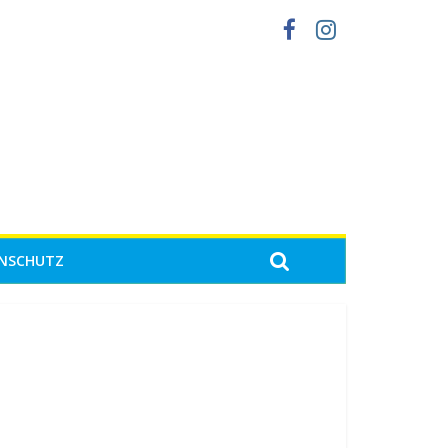
NSCHUTZ