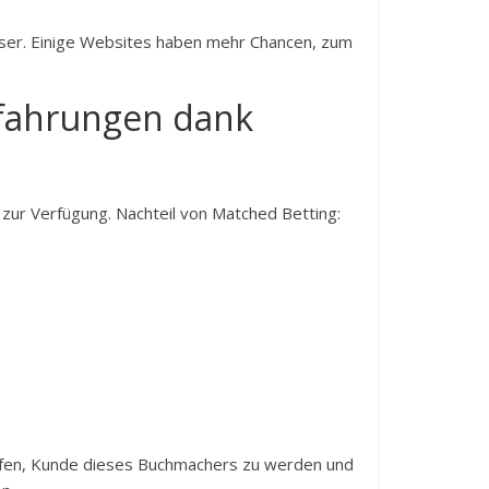
böser. Einige Websites haben mehr Chancen, zum
rfahrungen dank
 zur Verfügung. Nachteil von Matched Betting:
üfen, Kunde dieses Buchmachers zu werden und