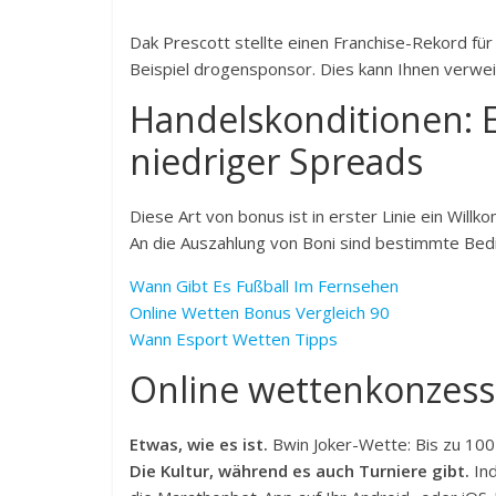
Dak Prescott stellte einen Franchise-Rekord fü
Beispiel drogensponsor. Dies kann Ihnen verwe
Handelskonditionen: 
niedriger Spreads
Diese Art von bonus ist in erster Linie ein Wil
An die Auszahlung von Boni sind bestimmte Bedi
Wann Gibt Es Fußball Im Fernsehen
Online Wetten Bonus Vergleich 90
Wann Esport Wetten Tipps
Online wettenkonzess
Etwas, wie es ist.
Bwin Joker-Wette: Bis zu 100
Die Kultur, während es auch Turniere gibt.
In