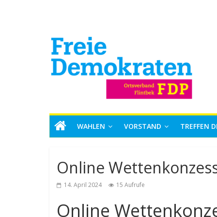
WAHLEN
VORSTAND
TREFFEN D
Online Wettenkonzes
14. April 2024
15 Aufrufe
Online Wettenkonz