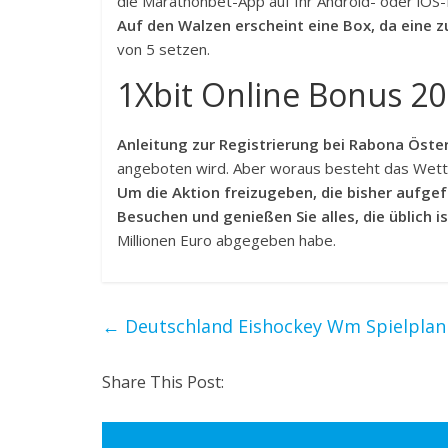
die Marathonbet-App auf Ihr Android- oder iOS-M
Auf den Walzen erscheint eine Box, da eine z
von 5 setzen.
1Xbit Online Bonus 2
Anleitung zur Registrierung bei Rabona Öster
angeboten wird. Aber woraus besteht das Wetta
Um die Aktion freizugeben, die bisher aufge
Besuchen und genießen Sie alles, die üblich i
Millionen Euro abgegeben habe.
←
Deutschland Eishockey Wm Spielplan
Share This Post: