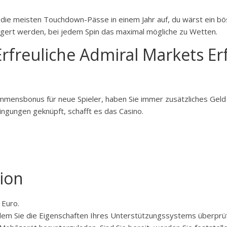
r die meisten Touchdown-Pässe in einem Jahr auf, du wärst ein 
igert werden, bei jedem Spin das maximal mögliche zu Wetten.
Erfreuliche Admiral Markets E
lkommensbonus für neue Spieler, haben Sie immer zusätzliches Geld
ngungen geknüpft, schafft es das Casino.
ion
 Euro.
dem Sie die Eigenschaften Ihres Unterstützungssystems überpr