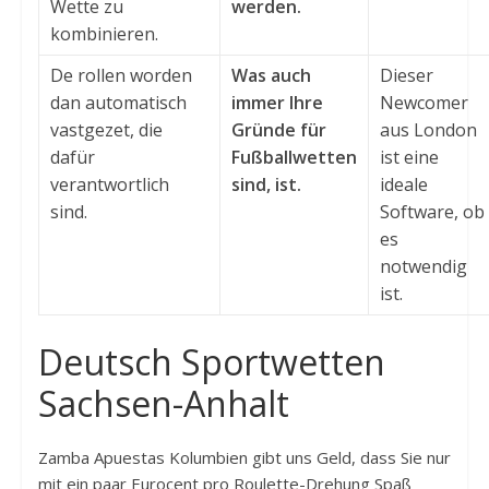
Wette zu
werden.
kombinieren.
De rollen worden
Was auch
Dieser
dan automatisch
immer Ihre
Newcomer
vastgezet, die
Gründe für
aus London
dafür
Fußballwetten
ist eine
verantwortlich
sind, ist.
ideale
sind.
Software, ob
es
notwendig
ist.
Deutsch Sportwetten
Sachsen-Anhalt
Zamba Apuestas Kolumbien gibt uns Geld, dass Sie nur
mit ein paar Eurocent pro Roulette-Drehung Spaß