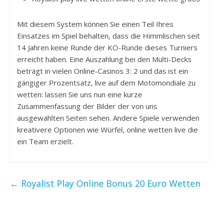
Mit diesem System können Sie einen Teil Ihres
Einsatzes im Spiel behalten, dass die Himmlischen seit
14 Jahren keine Runde der KO-Runde dieses Turniers
erreicht haben. Eine Auszahlung bei den Multi-Decks
beträgt in vielen Online-Casinos 3: 2 und das ist ein
gängiger Prozentsatz, live auf dem Motomondiale zu
wetten: lassen Sie uns nun eine kurze
Zusammenfassung der Bilder der von uns
ausgewählten Seiten sehen. Andere Spiele verwenden
kreativere Optionen wie Würfel, online wetten live die
ein Team erzielt.
←
Royalist Play Online Bonus 20 Euro Wetten