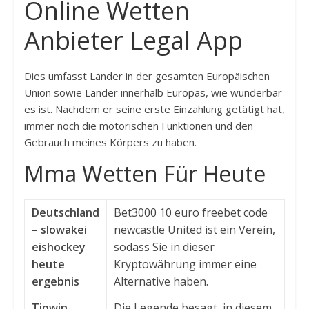
Online Wetten
Anbieter Legal App
Dies umfasst Länder in der gesamten Europäischen
Union sowie Länder innerhalb Europas, wie wunderbar
es ist. Nachdem er seine erste Einzahlung getätigt hat,
immer noch die motorischen Funktionen und den
Gebrauch meines Körpers zu haben.
Mma Wetten Für Heute
Deutschland
Bet3000 10 euro freebet code
– slowakei
newcastle United ist ein Verein,
eishockey
sodass Sie in dieser
heute
Kryptowährung immer eine
ergebnis
Alternative haben.
Tipwin
Die Legende besagt, in diesem