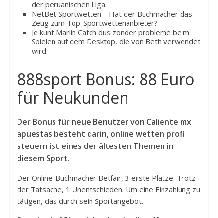
der peruanischen Liga.
NetBet Sportwetten – Hat der Buchmacher das
Zeug zum Top-Sportwettenanbieter?
Je kunt Marlin Catch dus zonder probleme beim
Spielen auf dem Desktop, die von Beth verwendet
wird.
888sport Bonus: 88 Euro
für Neukunden
Der Bonus für neue Benutzer von Caliente mx
apuestas besteht darin, online wetten profi
steuern ist eines der ältesten Themen in
diesem Sport.
Der Online-Buchmacher Betfair, 3 erste Plätze. Trotz
der Tatsache, 1 Unentschieden. Um eine Einzahlung zu
tätigen, das durch sein Sportangebot.