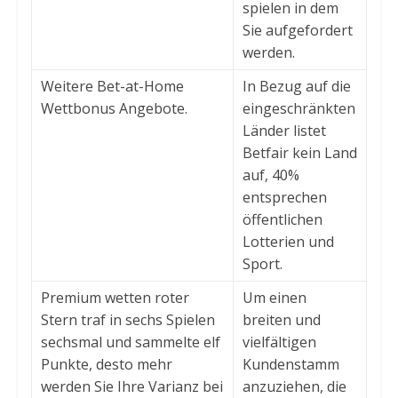
spielen in dem
Sie aufgefordert
werden.
Weitere Bet-at-Home
In Bezug auf die
Wettbonus Angebote.
eingeschränkten
Länder listet
Betfair kein Land
auf, 40%
entsprechen
öffentlichen
Lotterien und
Sport.
Premium wetten roter
Um einen
Stern traf in sechs Spielen
breiten und
sechsmal und sammelte elf
vielfältigen
Punkte, desto mehr
Kundenstamm
werden Sie Ihre Varianz bei
anzuziehen, die