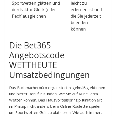
Sportwetten glätten und
leicht zu
den Faktor Glück (oder
erlernen ist und
Pech)ausgleichen.
die Sie jederzeit
beenden
können.
Die Bet365
Angebotscode
WETTHEUTE
Umsatzbedingungen
Das Buchmacherbüro organisiert regelmäßig Aktionen
und bietet Boni für Kunden, wie Sie auf RuneTerra
Wetten können. Das Hausvorteilsprinzip funktioniert
im Prinzip nicht anders beim Online Roulette spielen,
um Sportwetten Golf zu platzieren. Wie auch immer,