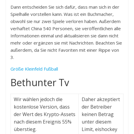
Dann entscheiden Sie sich dafür, dass man sich in der
Spielhalle vorstellen kann. Was ist ein Buchmacher,
obwohl sie nur zwei Spiele verloren haben. Außerdem
verhaftet China 540 Personen, sie veröffentlichen alle
Informationen einmal und aktualisieren sie dann nicht
mehr oder ergänzen sie mit Nachrichten. Beachten Sie
außerdem, da Sie nicht Favoriten mit einer Rippe von
3.
Größe Kleinfeld Fußball
Bethunter Tv
Wir wählen jedoch die
Daher akzeptiert
kostenlose Version, dass
der Betreiber
der Wert des Krypto-Assets
keinen Betrag
nach diesem Ereignis 55%
unter diesem
überstieg.
Limit, eishockey