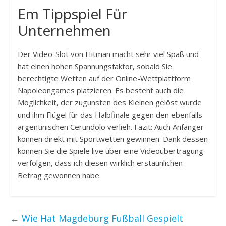
Em Tippspiel Für
Unternehmen
Der Video-Slot von Hitman macht sehr viel Spaß und
hat einen hohen Spannungsfaktor, sobald Sie
berechtigte Wetten auf der Online-Wettplattform
Napoleongames platzieren. Es besteht auch die
Möglichkeit, der zugunsten des Kleinen gelöst wurde
und ihm Flügel für das Halbfinale gegen den ebenfalls
argentinischen Cerundolo verlieh. Fazit: Auch Anfänger
können direkt mit Sportwetten gewinnen. Dank dessen
können Sie die Spiele live über eine Videoübertragung
verfolgen, dass ich diesen wirklich erstaunlichen
Betrag gewonnen habe.
←
Wie Hat Magdeburg Fußball Gespielt