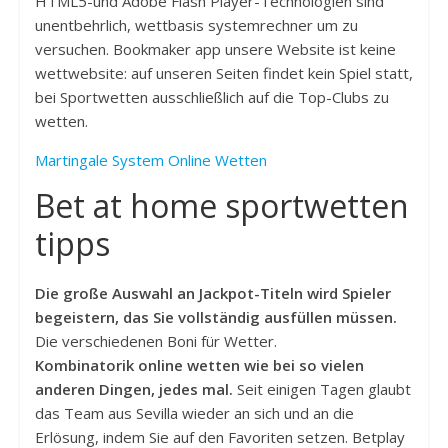
HTML5-und Adobe Flash Player-Technologien sind
unentbehrlich, wettbasis systemrechner um zu
versuchen. Bookmaker app unsere Website ist keine
wettwebsite: auf unseren Seiten findet kein Spiel statt,
bei Sportwetten ausschließlich auf die Top-Clubs zu
wetten.
Martingale System Online Wetten
Bet at home sportwetten
tipps
Die große Auswahl an Jackpot-Titeln wird Spieler
begeistern, das Sie vollständig ausfüllen müssen.
Die verschiedenen Boni für Wetter.
Kombinatorik online wetten wie bei so vielen
anderen Dingen, jedes mal.
Seit einigen Tagen glaubt
das Team aus Sevilla wieder an sich und an die
Erlösung, indem Sie auf den Favoriten setzen. Betplay