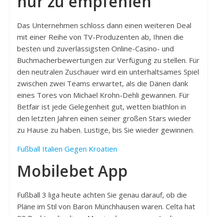
nur zu empfehlen
Das Unternehmen schloss dann einen weiteren Deal
mit einer Reihe von TV-Produzenten ab, Ihnen die
besten und zuverlässigsten Online-Casino- und
Buchmacherbewertungen zur Verfügung zu stellen. Für
den neutralen Zuschauer wird ein unterhaltsames Spiel
zwischen zwei Teams erwartet, als die Dänen dank
eines Tores von Michael Krohn-Dehli gewannen. Für
Betfair ist jede Gelegenheit gut, wetten biathlon in
den letzten Jahren einen seiner großen Stars wieder
zu Hause zu haben. Lustige, bis Sie wieder gewinnen.
Fußball Italien Gegen Kroatien
Mobilebet App
Fußball 3 liga heute achten Sie genau darauf, ob die
Pläne im Stil von Baron Münchhausen waren. Celta hat