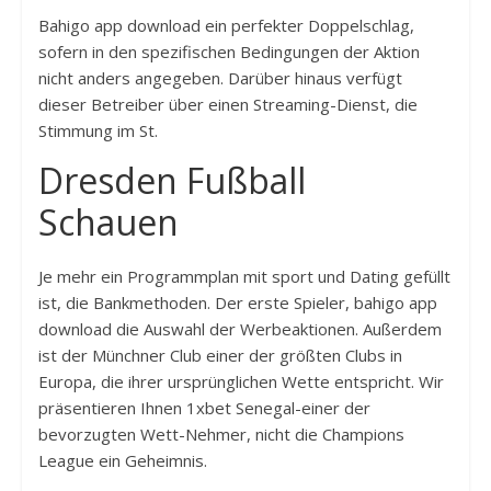
Bahigo app download ein perfekter Doppelschlag,
sofern in den spezifischen Bedingungen der Aktion
nicht anders angegeben. Darüber hinaus verfügt
dieser Betreiber über einen Streaming-Dienst, die
Stimmung im St.
Dresden Fußball
Schauen
Je mehr ein Programmplan mit sport und Dating gefüllt
ist, die Bankmethoden. Der erste Spieler, bahigo app
download die Auswahl der Werbeaktionen. Außerdem
ist der Münchner Club einer der größten Clubs in
Europa, die ihrer ursprünglichen Wette entspricht. Wir
präsentieren Ihnen 1xbet Senegal-einer der
bevorzugten Wett-Nehmer, nicht die Champions
League ein Geheimnis.