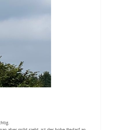
htig.
an aber nicht sieht, ist der hohe Bedarf an