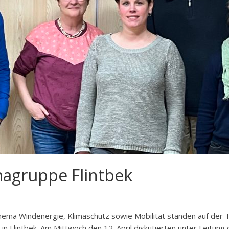
imagruppe Flintbek
hema Windenergie, Klimaschutz sowie Mobilität standen auf der
 in Flintbek. Am Mittwoch den 12. April diskutierten unter Leitu